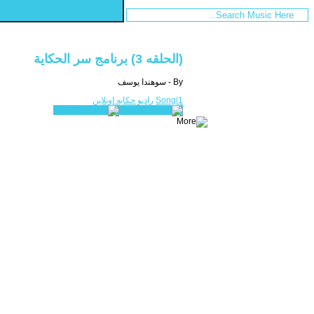
(الحلقه 3) برنامج سر الحكاية
By - سوهندا يوسف
Song|1
راديو حكايه اونلاين
Play All
Pause