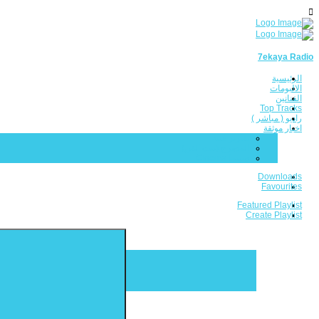
7ekaya Radio
الرئيسية
الالبومات
الفنانين
Top Tracks
راديو ( مباشر )
اخبار موثقة
تقارير فنية
المسرح (بيت الفن)
سينما Cinema
Downloads
Favourites
Featured Playlist
Create Playlist
Search
for: