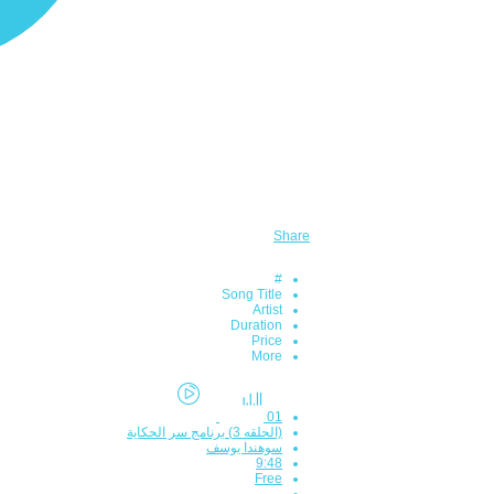
Share
#
Song Title
Artist
Duration
Price
More
01
(الحلقه 3) برنامج سر الحكاية
سوهندا يوسف
9:48
Free