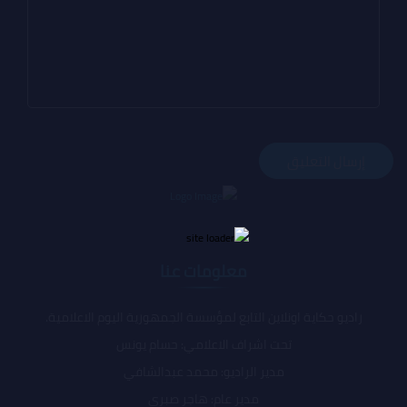
معلومات عنا
راديو حكاية اونلاين التابع لمؤسسة الجمهورية اليوم الاعلامية.
تحت اشراف الاعلامي: حسام يونس
مدير الراديو: محمد عبدالشافي
مدير عام: هاجر صبري