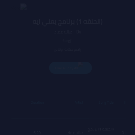
(الحلقه 1) برنامج يعني ايه
By - هاله عماد
Song|1
راديو حكاية اونلاين
Play All
Price
Duration
Artist
Song Title
#
(الحلقه 1) برنامج
01
هاله عماد
6:20
Free