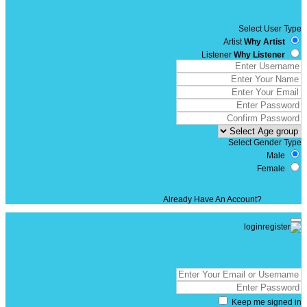
Register / Sign Up
Select User Type
Artist
Why Artist
Listener
Why Listener
Select Gender Type
Male
Female
Already Have An Account?
login here
login / Sign in
Keep me signed in