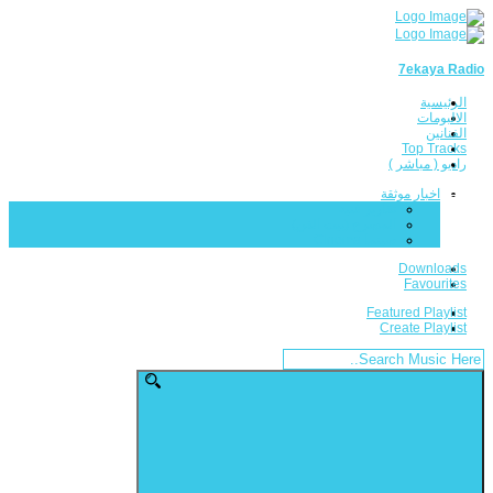
7ekaya Radio
الرئيسية
الالبومات
الفنانين
Top Tracks
راديو ( مباشر )
اخبار موثقة
تقارير فنية
المسرح (بيت الفن)
سينما Cinema
Downloads
Favourites
Featured Playlist
Create Playlist
Search
for: