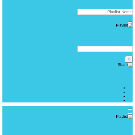
create
Modify Playlist
Modify
X
Share With
Playlist