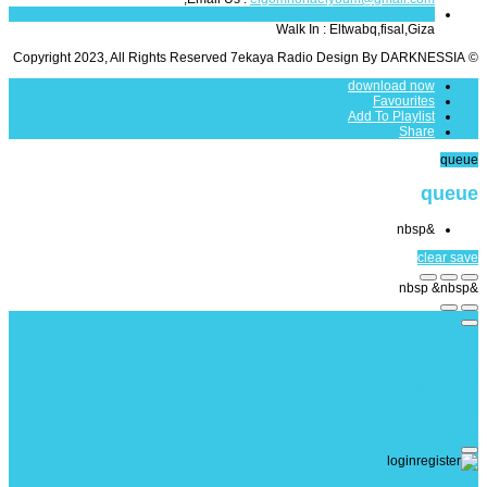
Walk In :
Eltwabq,fisal,Giza
© Copyright 2023, All Rights Reserved 7ekaya Radio Design By DARKNESSIA
download now
Favourites
Add To Playlist
Share
queue
queue
&nbsp
clear
save
&nbsp
&nbsp
Are you sure you want to clear your
queue?
clear all
cancel