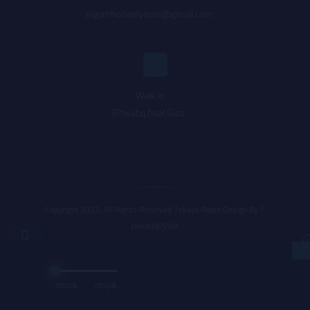
,
elgomhoriaelyoum@gmail.com
Walk In :
Eltwabq,fisal,Giza
© Copyright 2023, All Rights Reserved 7ekaya Radio Design By
DARKNESSIA
&nbsp
&nbsp