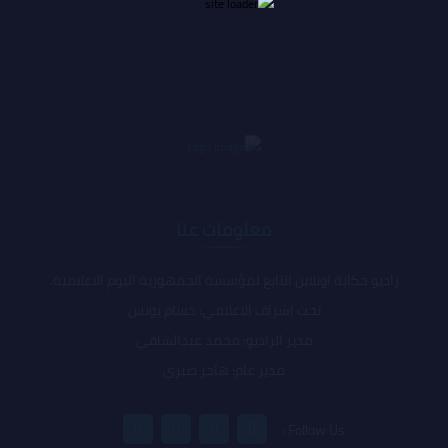
معلومات عنا
راديو حكاية اونلاين التابع لمؤسسة الجمهورية اليوم الاعلامية.
تحت اشراف الاعلامي: حسام يونس
مدير الراديو: محمد عبدالشافي
مدير عام: هاجر صبري
Follow Us :