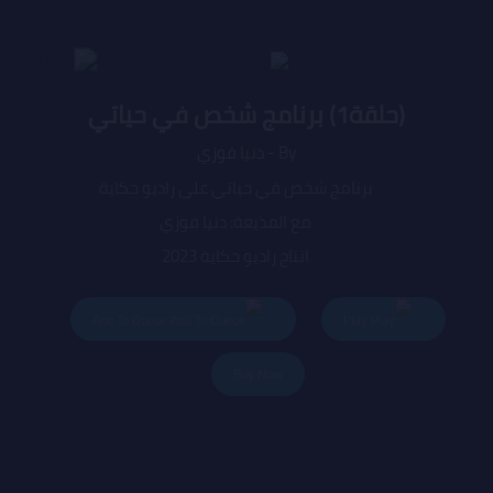
(حلقة1) برنامج شخص في حياتي
By - دنيا فوزي
برنامج شخص في حياتي على راديو حكاية
مع المذيعة: دنيا فوزي
انتاج راديو حكاية 2023
مدير الراديو: محمد عبدالشافي
Add To Queue
Play
مدير عام: هاجر صبري
Buy Now