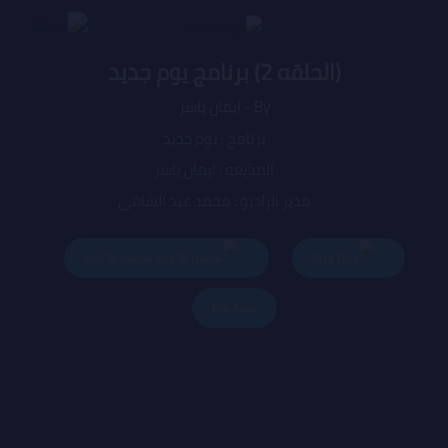
(الحلقه 2) برنامج يوم جديد
By - ايمان ياسر
برنامج : يوم جديد
المذيعه : ايمان ياسر
مدير الراديو : محمد عبد الشافي
المدير العام : هاجر صبري
Add To Queue
Play
Buy Now