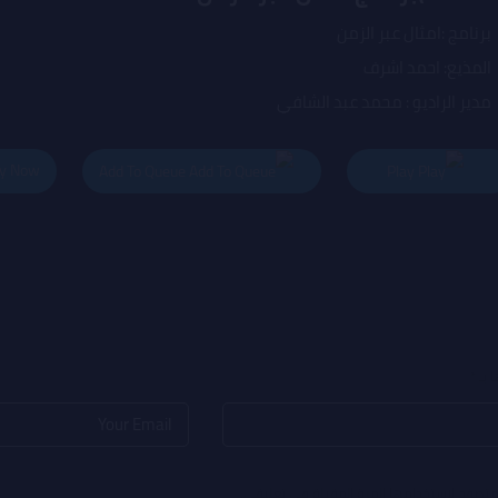
برنامج :امثال عبر الزمن
المذيع: احمد اشرف
مدير الراديو : محمد عبد الشافي
المدير العام : هاجر صبرى
y Now
Add To Queue
Play
ا بـ
*
لمتصفح لاستخدامها المرة المقبلة في تعليقي.