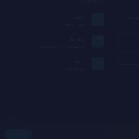
Contact Us
لى آخر
Call Us :
01009958616
Email Us :
,
elgomhoriaelyoum@gmail.com
Walk In :
Eltwabq,fisal,Giza
Queue