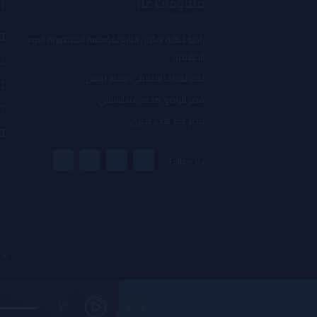
معلومات عنا
أ
راديو حكاية اونلاين التابع لمؤسسة الجمهورية اليوم
الاعلامية.
تحت اشراف الاعلامي: حسام يونس
مدير الراديو: محمد عبدالشافي
مدير عام: هاجر صبري
Follow Us :
© Copyright 2023, All Rights Reserved 7ekaya Radio Design By DARKNESSIA