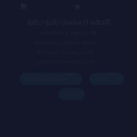
(الحلقه 1) مكسات راديو حكاية
By - دنيا فوزى و مارينا اسامه
المذيعه .دنيا فوزى و مارينا اسامه
البرنامج . ميكسات راديو حكاية
مدير الراديو .محمد عبد الشافي
المدير العام .هاجر صبرى
Add To Queue
Play
Buy Now