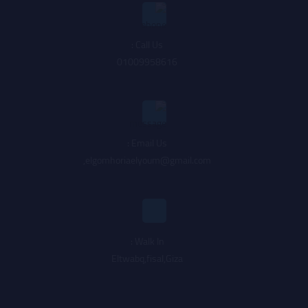
Call Us :
01009958616
Email Us :
,
elgomhoriaelyoum@gmail.com
Walk In :
Eltwabq,fisal,Giza