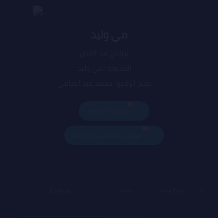
مي وليد
برنامج :سر الارض
المذيعه : مي وليد
مدير الراديو : محمد عبد الشافي
المدير العام : هاجر صبرى
Play All
Add To Queue
Price
Duration
Artist
Song Title
#