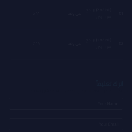
(الحلقه 2) برنامج
01
مي وليد
5:41
Free
سر الارض
(الحلقه 1) برنامج
02
مي وليد
7:14
Free
سر الارض
اترك تعليقاً
لن يتم نشر عنوان بريدك الإلكتروني.
الحقول الإلزامية مشار إليها بـ
*