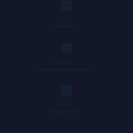
Call Us :
01009958616
Email Us :
,
elgomhoriaelyoum@gmail.com
Walk In :
Eltwabq,fisal,Giza